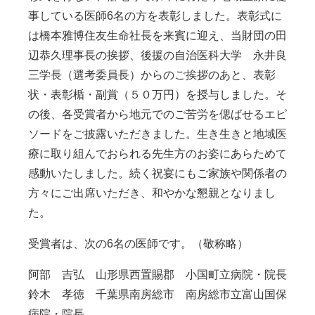
事している医師6名の方を表彰しました。表彰式に
は橋本雅博住友生命社長を来賓に迎え、当財団の田
辺恭久理事長の挨拶、後援の自治医科大学 永井良
三学長（選考委員長）からのご挨拶のあと、表彰
状・表彰楯・副賞（５０万円）を授与しました。そ
の後、各受賞者から地元でのご苦労を偲ばせるエピ
ソードをご披露いただきました。生き生きと地域医
療に取り組んでおられる先生方のお姿にあらためて
感動いたしました。続く祝宴にもご家族や関係者の
方々にご出席いただき、和やかな懇親となりまし
た。
受賞者は、次の6名の医師です。（敬称略）
阿部 吉弘 山形県西置賜郡 小国町立病院・院長
鈴木 孝徳 千葉県南房総市 南房総市立富山国保
病院・院長